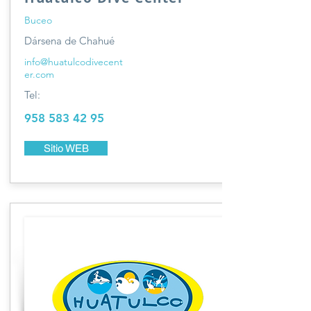
Buceo
Dársena de Chahué
info@huatulcodivecent
er.com
Tel:
958 583 42 95
Sitio WEB